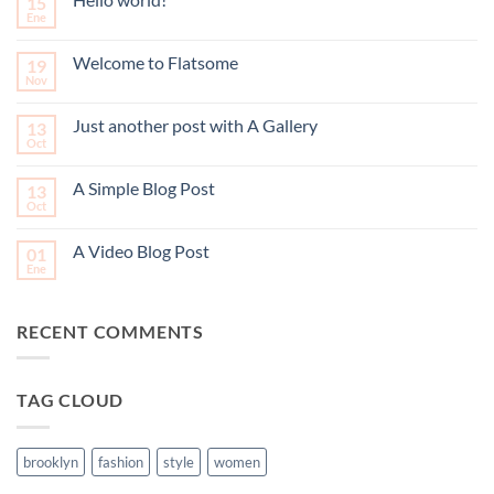
15
Ene
Welcome to Flatsome
19
Nov
Just another post with A Gallery
13
Oct
A Simple Blog Post
13
Oct
A Video Blog Post
01
Ene
RECENT COMMENTS
TAG CLOUD
brooklyn
fashion
style
women