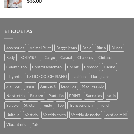
$
36.00
ETIQUETAS
accesorios
Animal Print
Baggy jeans
Basic
Blusa
Blusas
Body
BODYSUIT
Cargo
Casual
Chalecos
Cinturon
Colombiano
Control abdomen
Corset
Cómodo
Denim
Elegante
ESTILO COLOMBIANO
Fashion
Flare jeans
glamour
jeans
Jumpsuit
Leggings
Maxi vestido
No stretch
Palazzo
Pantalón
PRINT
Sandalias
satin
Straple
Stretch
Tejido
Top
Transparencia
Trend
Unitalla
Vestido
Vestido corto
Vestido de noche
Vestido midi
Vibrant miu
Yute