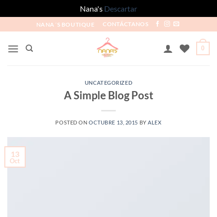
Nana's
Descartar
NANA´S BOUTIQUE
CONTÁCTANOS
0
UNCATEGORIZED
A Simple Blog Post
POSTED ON
OCTUBRE 13, 2015
BY
ALEX
13
Oct