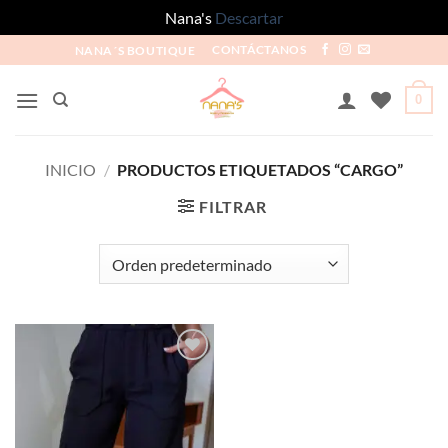
Nana's
Descartar
NANA´S BOUTIQUE
CONTÁCTANOS
0
INICIO
/
PRODUCTOS ETIQUETADOS “CARGO”
FILTRAR
Añadir
a la
lista de
deseos