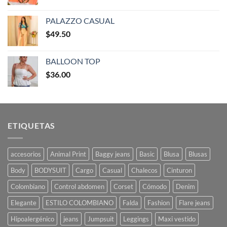
PALAZZO CASUAL
$
49.50
BALLOON TOP
$
36.00
ETIQUETAS
accesorios
Animal Print
Baggy jeans
Basic
Blusa
Blusas
Body
BODYSUIT
Cargo
Casual
Chalecos
Cinturon
Colombiano
Control abdomen
Corset
Cómodo
Denim
Elegante
ESTILO COLOMBIANO
Falda
Fashion
Flare jeans
Hipoalergénico
jeans
Jumpsuit
Leggings
Maxi vestido