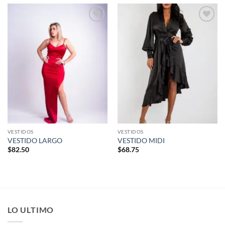
Añadir
Añadir
a la
a la
lista de
lista de
deseos
deseos
VESTIDOS
VESTIDOS
VESTIDO LARGO
VESTIDO MIDI
$
82.50
$
68.75
LO ULTIMO