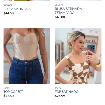
BLUSAS
BLUSAS
BLUSA SATINADA
BLUSA SATINADA
ESTAMPADA
$
44.50
$
45.00
Añadir
Añadir
a la
a la
lista de
lista de
deseos
deseos
TOPS
TOPS
TOP CORSET
TOP SATINADO
$
42.50
$
26.99