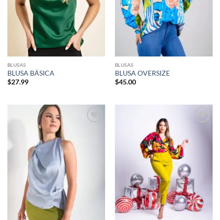
BLUSAS
BLUSAS
BLUSA BÁSICA
BLUSA OVERSIZE
$
27.99
$
45.00
Añadir
Añadir
a la
a la
lista de
lista de
deseos
deseos