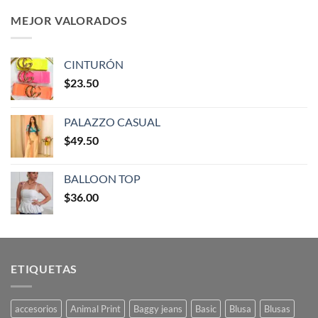
MEJOR VALORADOS
CINTURÓN
$
23.50
PALAZZO CASUAL
$
49.50
BALLOON TOP
$
36.00
ETIQUETAS
accesorios
Animal Print
Baggy jeans
Basic
Blusa
Blusas