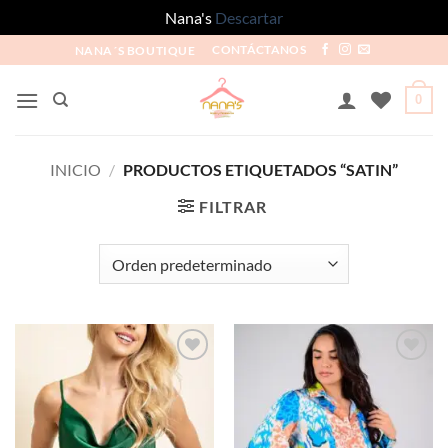
Nana's
Descartar
NANA´S BOUTIQUE
CONTÁCTANOS
0
INICIO
/
PRODUCTOS ETIQUETADOS “SATIN”
FILTRAR
Añadir
Añadir
a la
a la
lista de
lista de
deseos
deseos