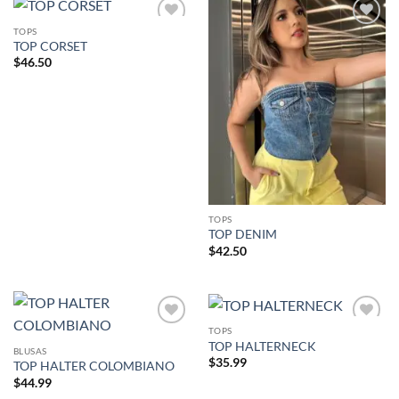
TOPS
Añadir
Añadir
TOP CORSET
a la
a la
lista de
lista de
$
46.50
deseos
deseos
TOPS
TOP DENIM
$
42.50
TOPS
Añadir
Añadir
TOP HALTERNECK
a la
a la
BLUSAS
lista de
lista de
$
35.99
TOP HALTER COLOMBIANO
deseos
deseos
$
44.99