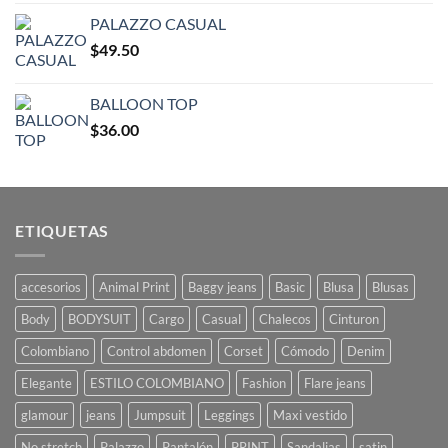
PALAZZO CASUAL
$
49.50
BALLOON TOP
$
36.00
ETIQUETAS
accesorios
Animal Print
Baggy jeans
Basic
Blusa
Blusas
Body
BODYSUIT
Cargo
Casual
Chalecos
Cinturon
Colombiano
Control abdomen
Corset
Cómodo
Denim
Elegante
ESTILO COLOMBIANO
Fashion
Flare jeans
glamour
jeans
Jumpsuit
Leggings
Maxi vestido
No stretch
Palazzo
Pantalón
PRINT
Sandalias
satin