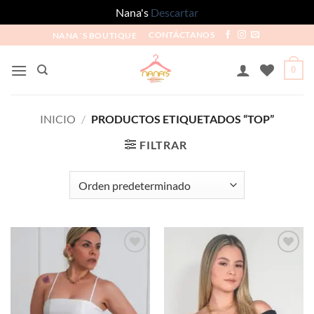
Nana's
Descartar
NANA´S BOUTIQUE
CONTÁCTANOS
0
INICIO
/
PRODUCTOS ETIQUETADOS “TOP”
FILTRAR
Añadir
Añadir
a la
a la
lista de
lista de
deseos
deseos