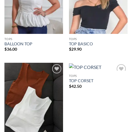
TOPS
TOPS
BALLOON TOP
TOP BASICO
$
36.00
$
29.90
TOPS
Añadir
Añadir
TOP CORSET
a la
a la
lista de
lista de
$
42.50
deseos
deseos