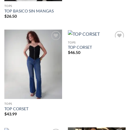
TOPS
TOP BASICO SIN MANGAS
$
26.50
TOPS
Añadir
Añadir
TOP CORSET
a la
a la
lista de
lista de
$
46.50
deseos
deseos
TOPS
TOP CORSET
$
43.99