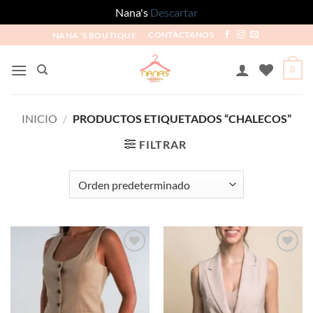
Nana's
Descartar
NANA´S BOUTIQUE
CONTÁCTANOS
0
INICIO
/
PRODUCTOS ETIQUETADOS “CHALECOS”
FILTRAR
Añadir
Añadir
a la
a la
lista de
lista de
deseos
deseos