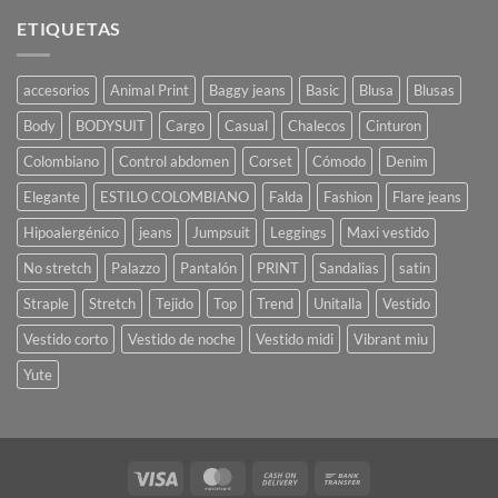
ETIQUETAS
accesorios
Animal Print
Baggy jeans
Basic
Blusa
Blusas
Body
BODYSUIT
Cargo
Casual
Chalecos
Cinturon
Colombiano
Control abdomen
Corset
Cómodo
Denim
Elegante
ESTILO COLOMBIANO
Falda
Fashion
Flare jeans
Hipoalergénico
jeans
Jumpsuit
Leggings
Maxi vestido
No stretch
Palazzo
Pantalón
PRINT
Sandalias
satin
Straple
Stretch
Tejido
Top
Trend
Unitalla
Vestido
Vestido corto
Vestido de noche
Vestido midi
Vibrant miu
Yute