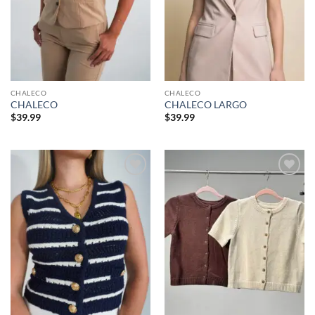
CHALECO
CHALECO
CHALECO
CHALECO LARGO
$
39.99
$
39.99
Añadir
Añadir
a la
a la
lista de
lista de
deseos
deseos