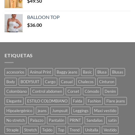
$
49.50
BALLOON TOP
$
36.00
ETIQUETAS
accesorios
Animal Print
Baggy jeans
Basic
Blusa
Blusas
Body
BODYSUIT
Cargo
Casual
Chalecos
Cinturon
Colombiano
Control abdomen
Corset
Cómodo
Denim
Elegante
ESTILO COLOMBIANO
Falda
Fashion
Flare jeans
Hipoalergénico
jeans
Jumpsuit
Leggings
Maxi vestido
No stretch
Palazzo
Pantalón
PRINT
Sandalias
satin
Straple
Stretch
Tejido
Top
Trend
Unitalla
Vestido