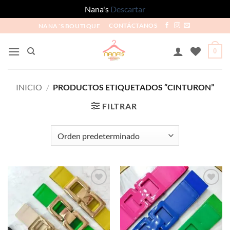
Nana's
Descartar
NANA´S BOUTIQUE
CONTÁCTANOS
0
INICIO
/
PRODUCTOS ETIQUETADOS “CINTURON”
FILTRAR
Añadir
Añadir
a la
a la
lista de
lista de
deseos
deseos