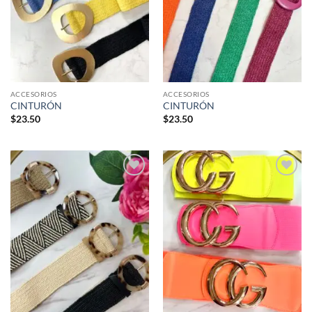
ACCESORIOS
ACCESORIOS
CINTURÓN
CINTURÓN
$
23.50
$
23.50
Añadir
Añadir
a la
a la
lista de
lista de
deseos
deseos