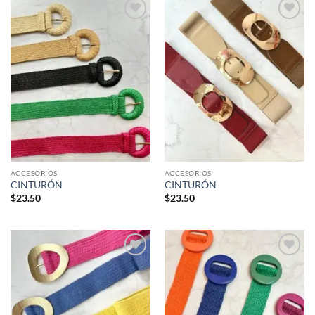
Añadir
Añadir
a la
a la
lista de
lista de
deseos
deseos
ACCESORIOS
ACCESORIOS
CINTURÓN
CINTURÓN
$
23.50
$
23.50
Añadir
Añadir
a la
a la
lista de
lista de
deseos
deseos