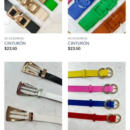
ACCESORIOS
ACCESORIOS
CINTURÓN
CINTURÓN
$
23.50
$
23.50
Añadir
Añadir
a la
a la
lista de
lista de
deseos
deseos