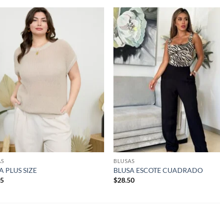
Añadir
Aña
a la
a 
lista de
list
deseos
des
AS
BLUSAS
A PLUS SIZE
BLUSA ESCOTE CUADRADO
25
$
28.50