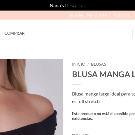
Nana's
Descartar
Acceder / Registrarse
Nosotros
O
COMPRAR
INICIO
/
BLUSAS
BLUSA MANGA 
Añadir
a la
lista
Blusa manga larga ideal para ta
de
es full stretch
deseos
Este producto no está disponible po
existencias.