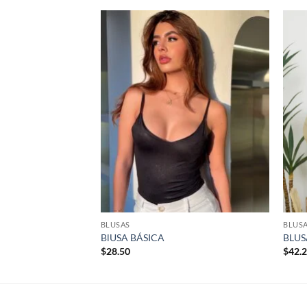
Añadir
Añadir
a la
a la
lista de
lista de
deseos
deseos
BLUSAS
BLUS
BlUSA BÁSICA
BLUS
$
28.50
$
42.