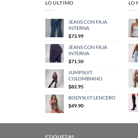
LO ULTIMO
LO
JEANS CON FAJA
INTERNA
$
73.99
JEANS CON FAJA
INTERNA
$
71.50
JUMPSUIT
COLOMBIANO
$
82.95
BODYSUIT LENCERO
$
49.90
ETIQUETAS