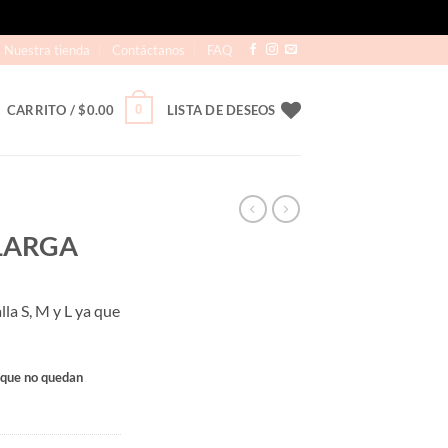
Nuestra tienda
Contáctanos
FAQ
0
CARRITO /
$
0.00
LISTA DE DESEOS
LARGA
lla S, M y L ya que
rque no quedan