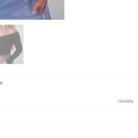
0)
Unitalla
S