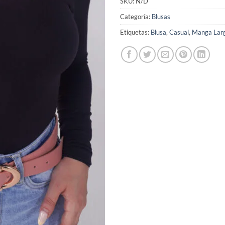
SKU:
N/D
Categoría:
Blusas
Etiquetas:
Blusa
,
Casual
,
Manga Lar