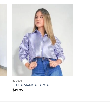
dir
Añadir
la
a la
a de
lista de
eos
deseos
BLUSAS
BLUSA MANGA LARGA
$
42.95