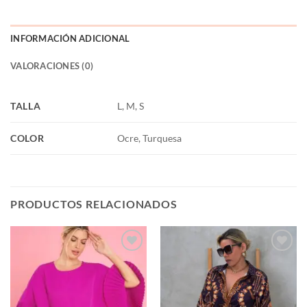
INFORMACIÓN ADICIONAL
VALORACIONES (0)
TALLA
L, M, S
COLOR
Ocre, Turquesa
PRODUCTOS RELACIONADOS
Añadir
Añadir
a la
a la
lista de
lista de
deseos
deseos