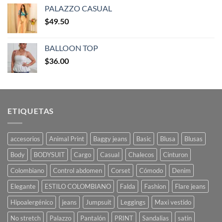
PALAZZO CASUAL
$
49.50
BALLOON TOP
$
36.00
ETIQUETAS
accesorios
Animal Print
Baggy jeans
Basic
Blusa
Blusas
Body
BODYSUIT
Cargo
Casual
Chalecos
Cinturon
Colombiano
Control abdomen
Corset
Cómodo
Denim
Elegante
ESTILO COLOMBIANO
Falda
Fashion
Flare jeans
Hipoalergénico
jeans
Jumpsuit
Leggings
Maxi vestido
No stretch
Palazzo
Pantalón
PRINT
Sandalias
satin