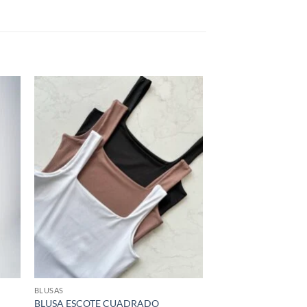
dir
Añadir
la
a la
a de
lista de
eos
deseos
BLUSAS
BLUSA ESCOTE CUADRADO