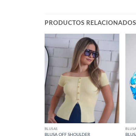
PRODUCTOS RELACIONADO
Añadir
Añadir
a la
a la
lista de
lista de
deseos
deseos
BLUSAS
BLUS
BLUSA OFF SHOULDER
BLUS