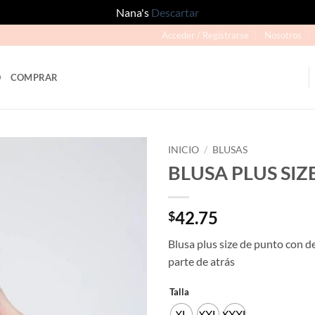
Nana's
Descartar
Acceder / Registrarse
Nosotros
O
COMPRAR
INICIO
/
BLUSAS
BLUSA PLUS SIZ
Añadir
a la
lista
42.75
$
de
deseos
Blusa plus size de punto con de
parte de atrás
Talla
XL
XXL
XXXL