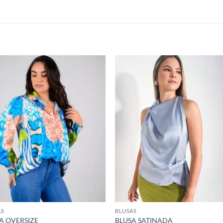
S
Añadir
Aña
a la
a 
lista de
list
deseos
des
AS
BLUSAS
A OVERSIZE
BLUSA SATINADA