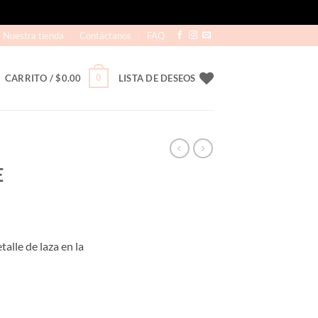
Nuestra tienda
Contáctanos
FAQ
0
CARRITO /
$
0.00
LISTA DE DESEOS
E
talle de laza en la