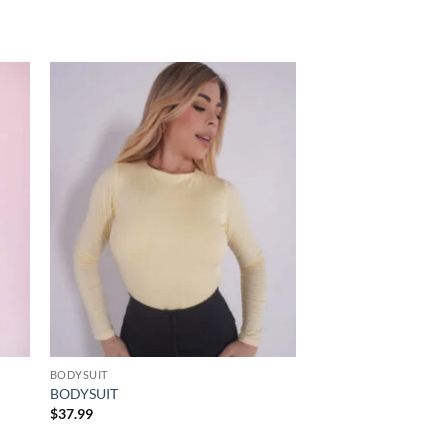
dir
Añadir
la
a la
a de
lista de
eos
deseos
BODYSUIT
BODYSUIT
$
37.99