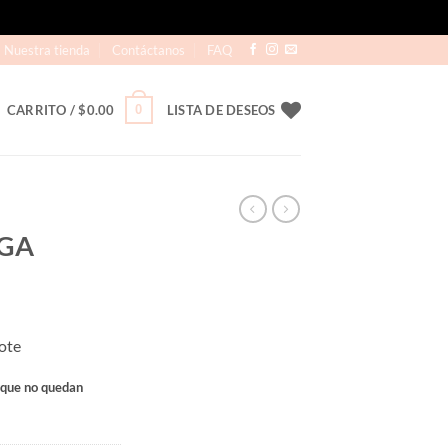
Nuestra tienda
Contáctanos
FAQ
0
CARRITO /
$
0.00
LISTA DE DESEOS
GA
ote
rque no quedan