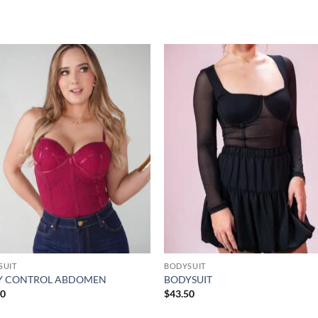
S
Añadir
Aña
a la
a 
lista de
list
deseos
des
SUIT
BODYSUIT
Y CONTROL ABDOMEN
BODYSUIT
50
$
43.50