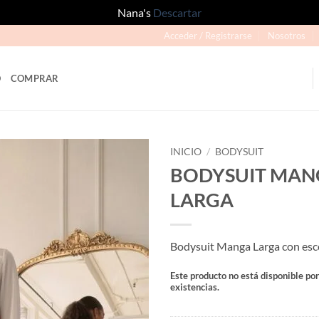
Nana's
Descartar
Acceder / Registrarse
Nosotros
O
COMPRAR
INICIO
/
BODYSUIT
BODYSUIT MAN
Añadir
LARGA
a la
lista
de
deseos
Bodysuit Manga Larga con esc
Este producto no está disponible po
existencias.