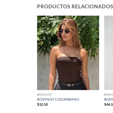
PRODUCTOS RELACIONADO
Añadir
Añadir
MBIANO
a la
a la
lista de
lista de
deseos
deseos
BODYSUIT
BODY
BODYSUIT COLOMBIANO
BOD
$
32.50
$
46.