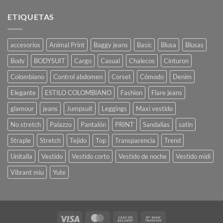
ETIQUETAS
accesorios
Animal Print
Baggy jeans
Basic
Blusa
Blusas
Body
BODYSUIT
Cargo
Casual
Chalecos
Cinturon
Colombiano
Control abdomen
Corset
Cómodo
Denim
Elegante
ESTILO COLOMBIANO
Fashion
Flare jeans
glamour
jeans
Jumpsuit
Leggings
Maxi vestido
No stretch
Palazzo
Pantalón
PRINT
Sandalias
satin
Straple
Stretch
Tejido
Top
Transparencia
Trend
Unitalla
Vestido
Vestido corto
Vestido de noche
Vestido midi
Vibrant miu
Yute