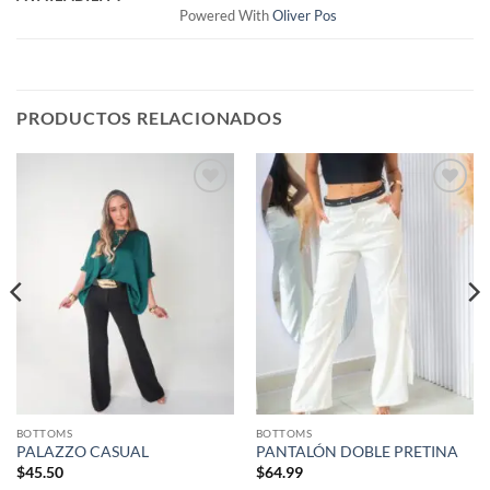
Powered With
Oliver Pos
PRODUCTOS RELACIONADOS
Añadir
Añadir
a la
a la
lista de
lista de
deseos
deseos
BOTTOMS
BOTTOMS
PALAZZO CASUAL
PANTALÓN DOBLE PRETINA
$
45.50
$
64.99