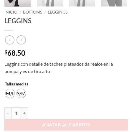
INICIO
/
BOTTOMS
/
LEGGINGS
LEGGINS
68.50
$
Leggins con detalle de taches plateados da realce en la
pompa y es de tiro alto
Tallas medias
M/L
S/M
AÑADIR AL CARRITO