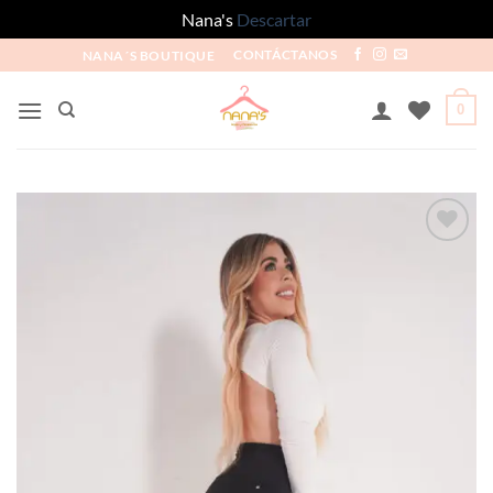
Nana's
Descartar
NANA´S BOUTIQUE
CONTÁCTANOS
0
Añadir
a la
lista
de
deseos