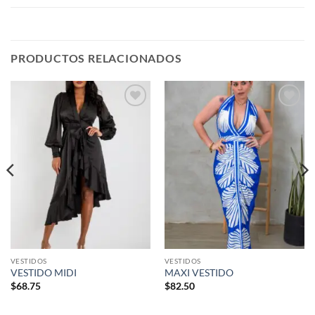
PRODUCTOS RELACIONADOS
Añadir
Añadir
a la
a la
lista de
lista de
deseos
deseos
VESTIDOS
VESTIDOS
VESTIDO MIDI
MAXI VESTIDO
$
68.75
$
82.50