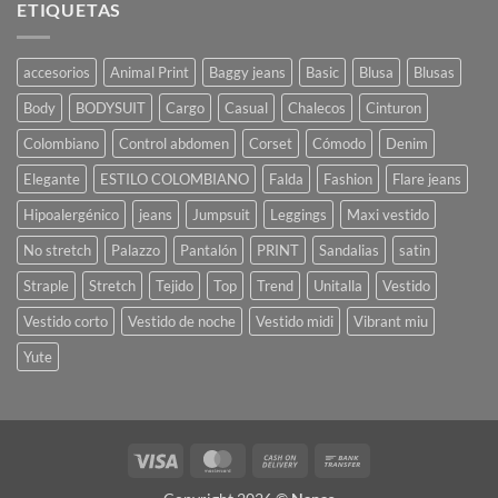
ETIQUETAS
accesorios
Animal Print
Baggy jeans
Basic
Blusa
Blusas
Body
BODYSUIT
Cargo
Casual
Chalecos
Cinturon
Colombiano
Control abdomen
Corset
Cómodo
Denim
Elegante
ESTILO COLOMBIANO
Falda
Fashion
Flare jeans
Hipoalergénico
jeans
Jumpsuit
Leggings
Maxi vestido
No stretch
Palazzo
Pantalón
PRINT
Sandalias
satin
Straple
Stretch
Tejido
Top
Trend
Unitalla
Vestido
Vestido corto
Vestido de noche
Vestido midi
Vibrant miu
Yute