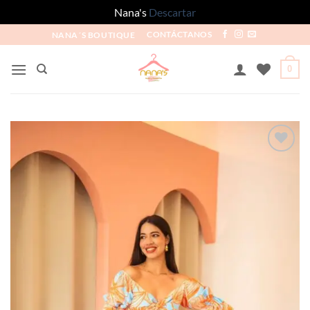
Nana's
Descartar
NANA´S BOUTIQUE
CONTÁCTANOS
0
Añadir
a la
lista
de
deseos