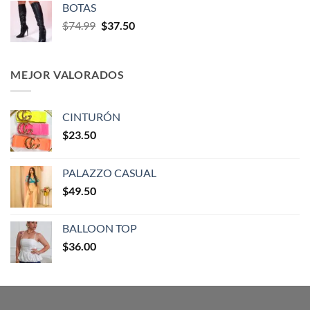
BOTAS
$
74.99
$
37.50
MEJOR VALORADOS
CINTURÓN
$
23.50
PALAZZO CASUAL
$
49.50
BALLOON TOP
$
36.00