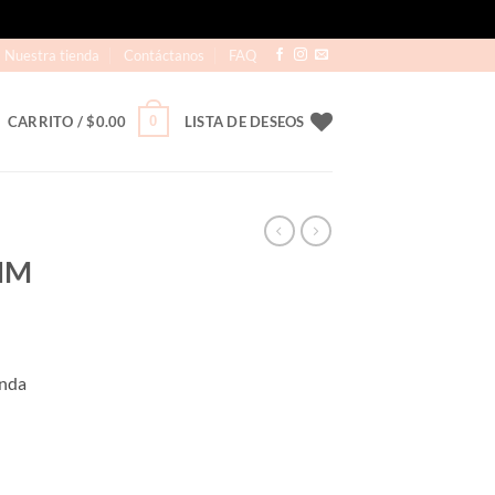
Nuestra tienda
Contáctanos
FAQ
0
CARRITO /
$
0.00
LISTA DE DESEOS
IM
onda