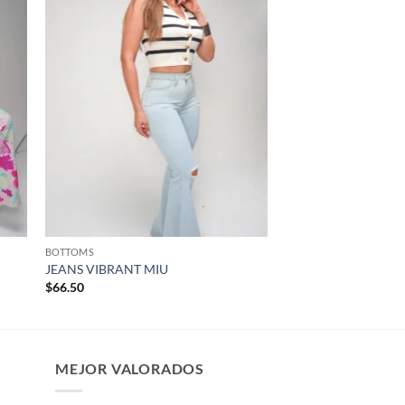
dir
Añadir
la
a la
a de
lista de
eos
deseos
BOTTOMS
JEANS VIBRANT MIU
$
66.50
MEJOR VALORADOS