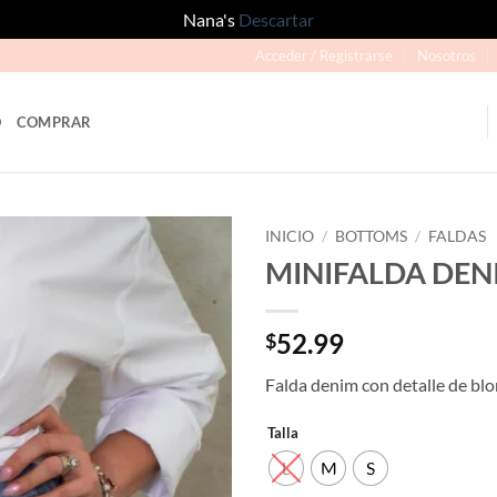
Nana's
Descartar
Acceder / Registrarse
Nosotros
O
COMPRAR
INICIO
/
BOTTOMS
/
FALDAS
MINIFALDA DEN
Añadir
a la
lista
52.99
$
de
deseos
Falda denim con detalle de bl
Talla
L
M
S