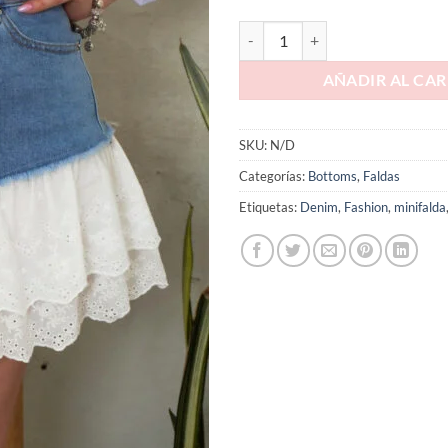
AÑADIR AL CAR
SKU:
N/D
Categorías:
Bottoms
,
Faldas
Etiquetas:
Denim
,
Fashion
,
minifalda