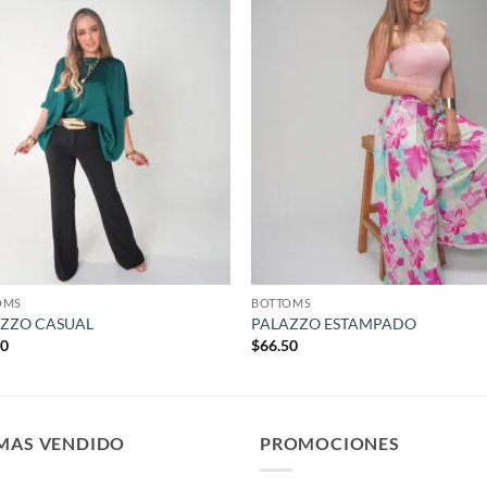
Añadir
Aña
a la
a 
lista de
list
deseos
des
OMS
BOTTOMS
ZZO CASUAL
PALAZZO ESTAMPADO
50
$
66.50
 MAS VENDIDO
PROMOCIONES