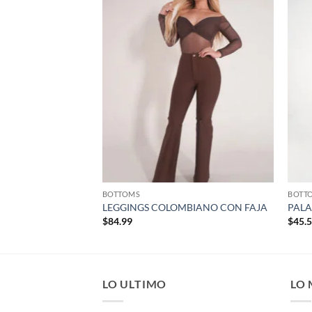
Añadir
Añadir
a la
a la
lista de
lista de
deseos
deseos
BOTTOMS
BOTT
IM
LEGGINGS COLOMBIANO CON FAJA
PALA
$
84.99
$
45.
LO ULTIMO
LO