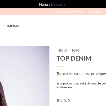
Nana's
Descartar
Acceder / Registrarse
Nosotros
O
COMPRAR
INICIO
/
TOPS
TOP DENIM
Añadir
a la
lista
Top denim strapless con zippe
de
deseos
Este producto no está disponible po
existencias.
SKU:
N/D