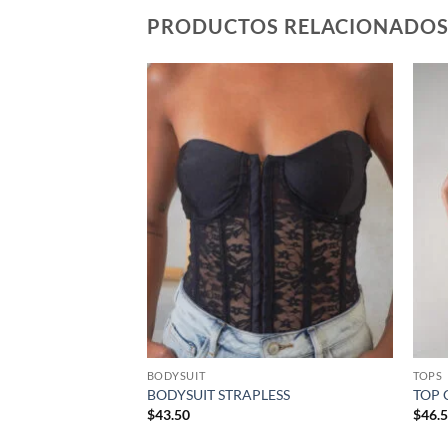
PRODUCTOS RELACIONADO
Añadir
Añadir
a la
a la
lista de
lista de
deseos
deseos
BODYSUIT
TOPS
BODYSUIT STRAPLESS
TOP 
$
43.50
$
46.