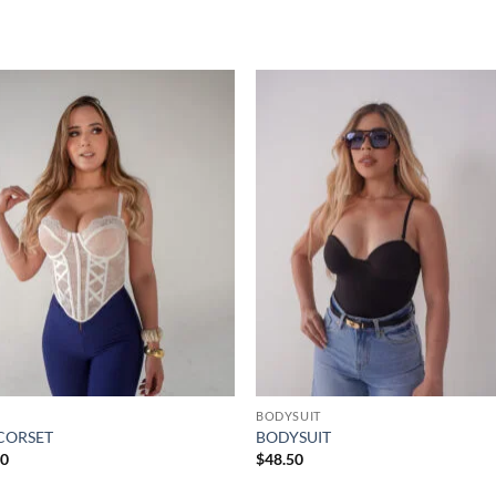
S
Añadir
Aña
a la
a 
lista de
list
deseos
des
BODYSUIT
CORSET
BODYSUIT
50
$
48.50