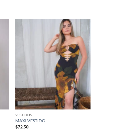
dir
Añadir
la
a la
a de
lista de
eos
deseos
VESTIDOS
MAXI VESTIDO
$
72.50