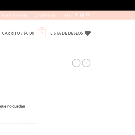
Nuestra tienda
Contáctanos
FAQ
0
CARRITO /
$
0.00
LISTA DE DESEOS
r
rque no quedan