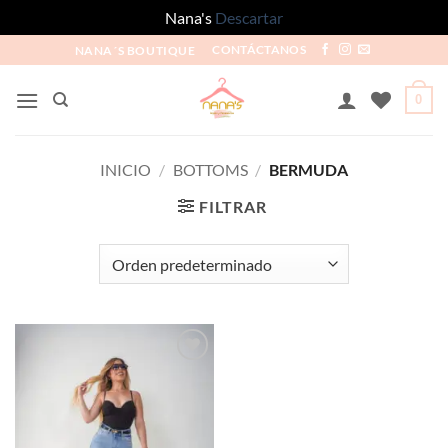
Nana's
Descartar
NANA´S BOUTIQUE
CONTÁCTANOS
0
INICIO
/
BOTTOMS
/
BERMUDA
FILTRAR
Añadir
a la
lista de
deseos