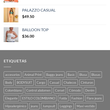
PALAZZO CASUAL
$
49.50
BALLOON TOP
$
36.00
ETIQUETAS
accesorios
Animal Print
Baggy jeans
Basic
Blusa
Blusas
Body
BODYSUIT
Cargo
Casual
Chalecos
Cinturon
Colombiano
Control abdomen
Corset
Cómodo
Denim
Elegante
ESTILO COLOMBIANO
Falda
Fashion
Flare jeans
Hipoalergénico
jeans
Jumpsuit
Leggings
Maxi vestido