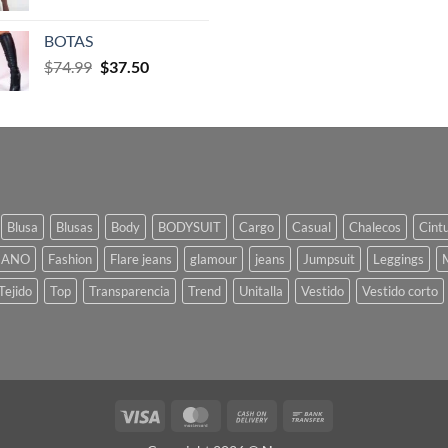
BOTAS
$
74.99
$
37.50
Blusa
Blusas
Body
BODYSUIT
Cargo
Casual
Chalecos
Cint
IANO
Fashion
Flare jeans
glamour
jeans
Jumpsuit
Leggings
Tejido
Top
Transparencia
Trend
Unitalla
Vestido
Vestido corto