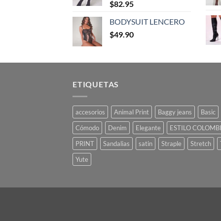
$
82.95
BODYSUIT LENCERO
$
49.90
ETIQUETAS
accesorios
Animal Print
Baggy jeans
Basic
Cómodo
Denim
Elegante
ESTILO COLOMB
PRINT
Sandalias
satin
Straple
Stretch
Yute