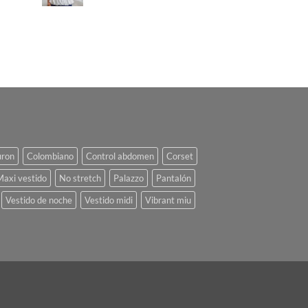
uron
Colombiano
Control abdomen
Corset
Maxi vestido
No stretch
Palazzo
Pantalón
Vestido de noche
Vestido midi
Vibrant miu