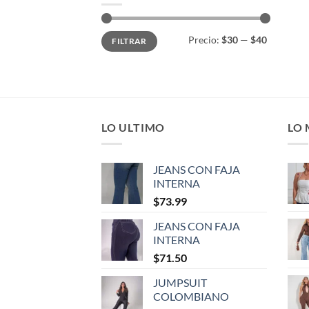
Precio:
$30
—
$40
FILTRAR
LO ULTIMO
LO
JEANS CON FAJA
INTERNA
$
73.99
JEANS CON FAJA
INTERNA
$
71.50
JUMPSUIT
COLOMBIANO