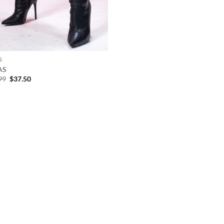
S
AS
99
$
37.50