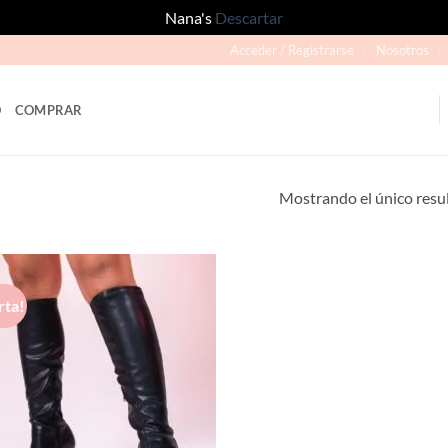
Nana's
Descartar
Acceder / Registrarse
Nosotros
O
COMPRAR
Mostrando el único resu
rta!
Añadir
a la
lista de
deseos