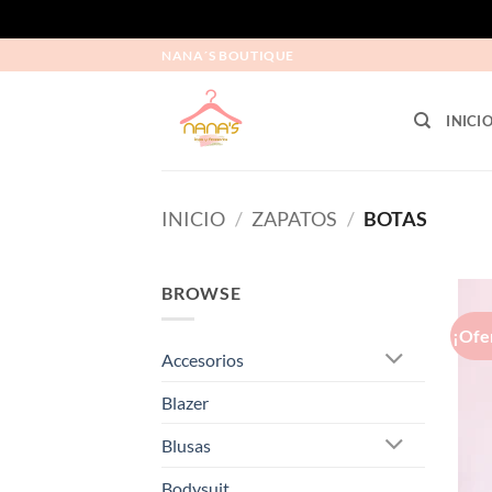
NANA´S BOUTIQUE
INICI
INICIO
/
ZAPATOS
/
BOTAS
BROWSE
¡Ofe
Accesorios
Blazer
Blusas
Bodysuit