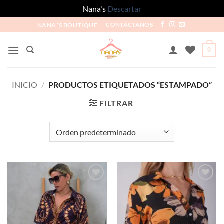
Nana's
Descartar
NANA´S BOUTIQUE
CONTÁCTANOS
0
INICIO
/
PRODUCTOS ETIQUETADOS “ESTAMPADO”
FILTRAR
Añadir
Añadir
a la
a la
lista de
lista de
deseos
deseos