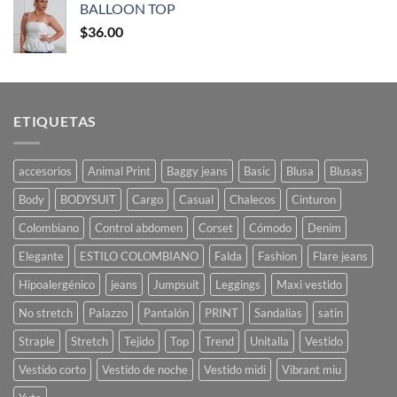
BALLOON TOP
$
36.00
ETIQUETAS
accesorios
Animal Print
Baggy jeans
Basic
Blusa
Blusas
Body
BODYSUIT
Cargo
Casual
Chalecos
Cinturon
Colombiano
Control abdomen
Corset
Cómodo
Denim
Elegante
ESTILO COLOMBIANO
Falda
Fashion
Flare jeans
Hipoalergénico
jeans
Jumpsuit
Leggings
Maxi vestido
No stretch
Palazzo
Pantalón
PRINT
Sandalias
satin
Straple
Stretch
Tejido
Top
Trend
Unitalla
Vestido
Vestido corto
Vestido de noche
Vestido midi
Vibrant miu