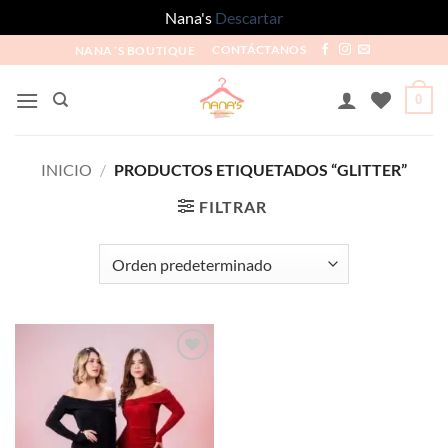
Nana's
Descartar
NANA´S BOUTIQUE
CONTÁCTANOS
0
INICIO
/
PRODUCTOS ETIQUETADOS “GLITTER”
FILTRAR
Añadir
a la
lista de
deseos