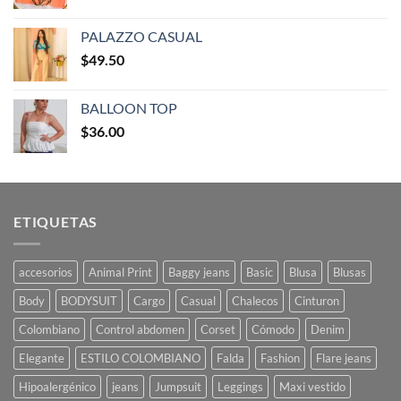
PALAZZO CASUAL
$
49.50
BALLOON TOP
$
36.00
ETIQUETAS
accesorios
Animal Print
Baggy jeans
Basic
Blusa
Blusas
Body
BODYSUIT
Cargo
Casual
Chalecos
Cinturon
Colombiano
Control abdomen
Corset
Cómodo
Denim
Elegante
ESTILO COLOMBIANO
Falda
Fashion
Flare jeans
Hipoalergénico
jeans
Jumpsuit
Leggings
Maxi vestido