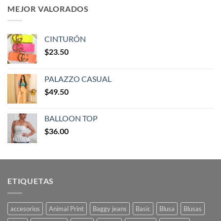
MEJOR VALORADOS
CINTURÓN
$
23.50
PALAZZO CASUAL
$
49.50
BALLOON TOP
$
36.00
ETIQUETAS
accesorios
Animal Print
Baggy jeans
Basic
Blusa
Blusas