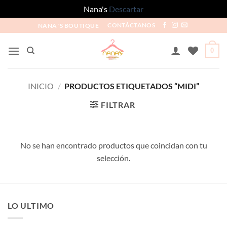
Nana's
Descartar
NANA´S BOUTIQUE
CONTÁCTANOS
0
INICIO
/
PRODUCTOS ETIQUETADOS “MIDI”
FILTRAR
No se han encontrado productos que coincidan con tu
selección.
LO ULTIMO