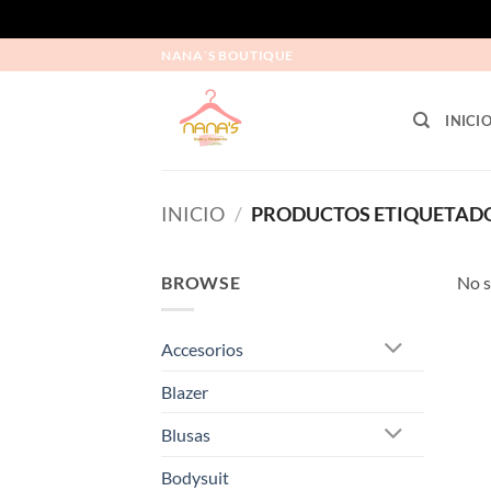
NANA´S BOUTIQUE
INICI
INICIO
/
PRODUCTOS ETIQUETADO
BROWSE
No s
Accesorios
Blazer
Blusas
Bodysuit