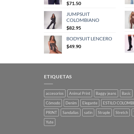
$
71.50
JUMPSUIT
COLOMBIANO
$
82.95
BODYSUIT LENCERO
$
49.90
ETIQUETAS
accesorios
Animal Print
Baggy jeans
Basic
Cómodo
Denim
Elegante
ESTILO COLOMB
PRINT
Sandalias
satin
Straple
Stretch
Yute