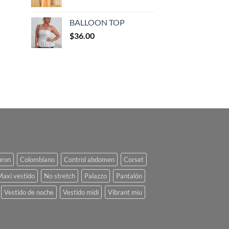
BALLOON TOP
$
36.00
uron
Colombiano
Control abdomen
Corset
Maxi vestido
No stretch
Palazzo
Pantalón
Vestido de noche
Vestido midi
Vibrant miu