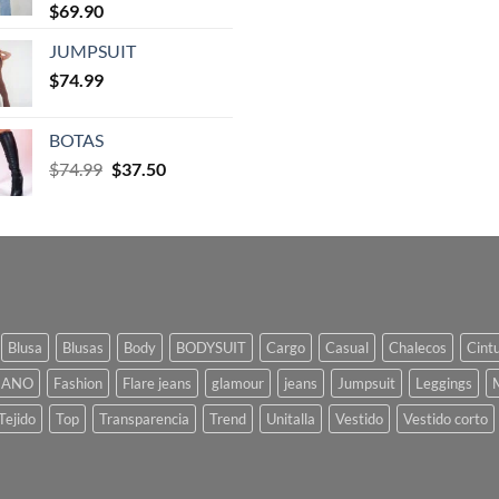
$
69.90
JUMPSUIT
$
74.99
BOTAS
$
74.99
$
37.50
Blusa
Blusas
Body
BODYSUIT
Cargo
Casual
Chalecos
Cint
IANO
Fashion
Flare jeans
glamour
jeans
Jumpsuit
Leggings
Tejido
Top
Transparencia
Trend
Unitalla
Vestido
Vestido corto