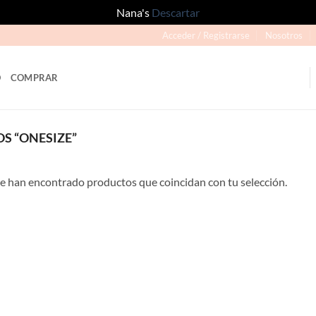
Nana's
Descartar
Acceder / Registrarse
Nosotros
O
COMPRAR
S “ONESIZE”
e han encontrado productos que coincidan con tu selección.