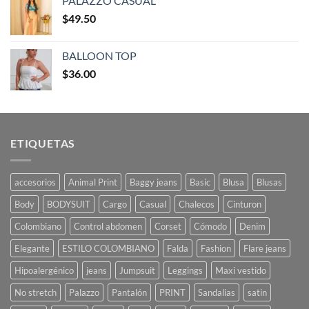
PALAZZO CASUAL
$
49.50
BALLOON TOP
$
36.00
ETIQUETAS
accesorios
Animal Print
Baggy jeans
Basic
Blusa
Blusas
Body
BODYSUIT
Cargo
Casual
Chalecos
Cinturon
Colombiano
Control abdomen
Corset
Cómodo
Denim
Elegante
ESTILO COLOMBIANO
Falda
Fashion
Flare jeans
Hipoalergénico
jeans
Jumpsuit
Leggings
Maxi vestido
No stretch
Palazzo
Pantalón
PRINT
Sandalias
satin