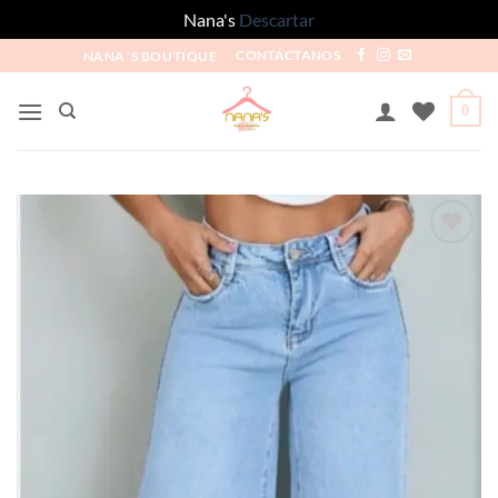
Nana's
Descartar
NANA´S BOUTIQUE
CONTÁCTANOS
0
Añadir
a la
lista
de
deseos