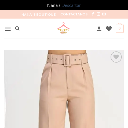
Nana's
Descartar
NANA´S BOUTIQUE
CONTÁCTANOS
0
Añadir
a la
lista
de
deseos