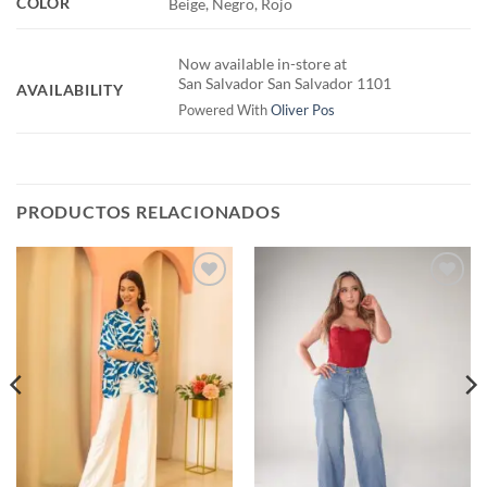
COLOR
Beige, Negro, Rojo
Now available in-store at
San Salvador San Salvador 1101
AVAILABILITY
Powered With
Oliver Pos
PRODUCTOS RELACIONADOS
Añadir
Añadir
a la
a la
lista de
lista de
deseos
deseos