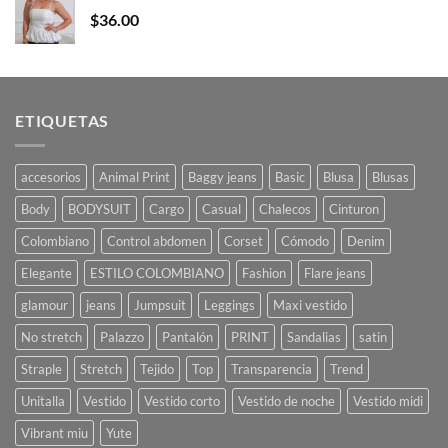
$
36.00
ETIQUETAS
accesorios
Animal Print
Baggy jeans
Basic
Blusa
Blusas
Body
BODYSUIT
Cargo
Casual
Chalecos
Cinturon
Colombiano
Control abdomen
Corset
Cómodo
Denim
Elegante
ESTILO COLOMBIANO
Fashion
Flare jeans
glamour
jeans
Jumpsuit
Leggings
Maxi vestido
No stretch
Palazzo
Pantalón
PRINT
Sandalias
satin
Straple
Stretch
Tejido
Top
Transparencia
Trend
Unitalla
Vestido
Vestido corto
Vestido de noche
Vestido midi
Vibrant miu
Yute