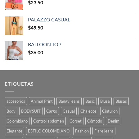
$
23.50
PALAZZO CASUAL
$
49.50
BALLOON TOP
$
36.00
ETIQUETAS
accesorios
Animal Print
Baggy jeans
Basic
Blusa
Blusas
Body
BODYSUIT
Cargo
Casual
Chalecos
Cinturon
Colombiano
Control abdomen
Corset
Cómodo
Denim
Elegante
ESTILO COLOMBIANO
Fashion
Flare jeans