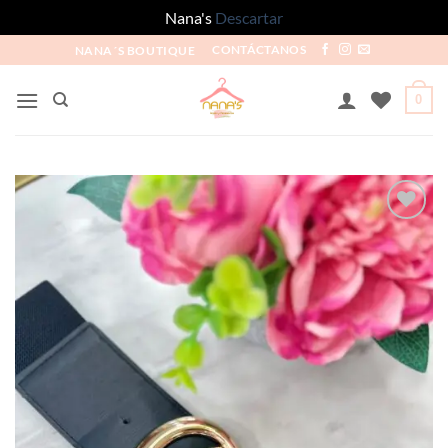
Nana's
Descartar
NANA´S BOUTIQUE
CONTÁCTANOS
0
Añadir
a la
lista
de
deseos