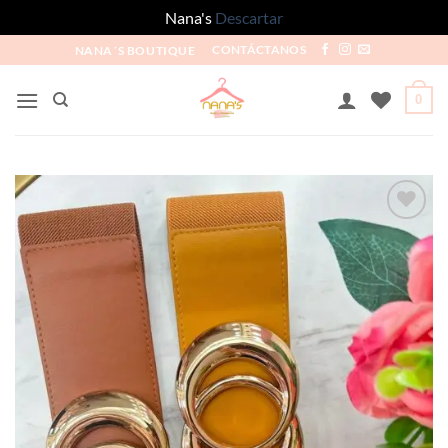
Nana's
Descartar
NANA´S BOUTIQUE
CONTÁCTANOS
0
Añadir
a la
lista
de
deseos