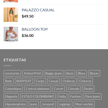
PALAZZO CASUAL
$
49.50
BALLOON TOP
$
36.00
ETIQUETAS
accesorios
Animal Print
Baggy jeans
Basic
Blusa
Blusas
Body
BODYSUIT
Cargo
Casual
Chalecos
Cinturon
Colombiano
Control abdomen
Corset
Cómodo
Denim
Elegante
ESTILO COLOMBIANO
Falda
Fashion
Flare jeans
Hipoalergénico
jeans
Jumpsuit
Leggings
Maxi vestido