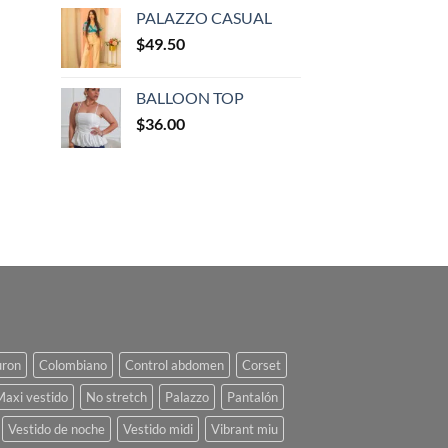
PALAZZO CASUAL
$
49.50
BALLOON TOP
$
36.00
uron
Colombiano
Control abdomen
Corset
Maxi vestido
No stretch
Palazzo
Pantalón
Vestido de noche
Vestido midi
Vibrant miu