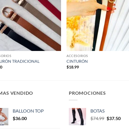
SORIOS
ACCESORIOS
URÓN TRADICIONAL
CINTURÓN
50
$
18.99
 MAS VENDIDO
PROMOCIONES
BALLOON TOP
BOTAS
$
36.00
$
74.99
$
37.50