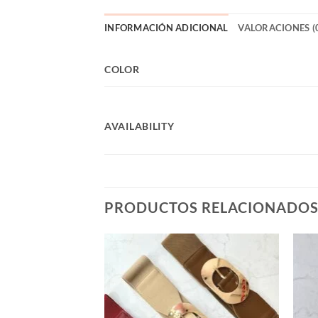
INFORMACIÓN ADICIONAL
VALORACIONES (
COLOR
AVAILABILITY
PRODUCTOS RELACIONADO
Añadir
Añadir
a la
a la
lista de
lista de
deseos
deseos