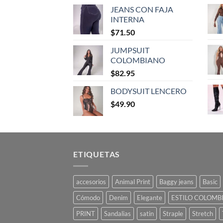
JEANS CON FAJA
INTERNA
$
71.50
JUMPSUIT
COLOMBIANO
$
82.95
BODYSUIT LENCERO
$
49.90
ETIQUETAS
accesorios
Animal Print
Baggy jeans
Basic
Cómodo
Denim
Elegante
ESTILO COLOMB
PRINT
Sandalias
satin
Straple
Stretch