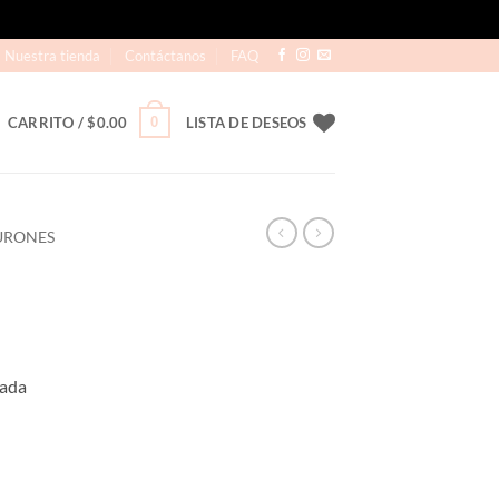
Nuestra tienda
Contáctanos
FAQ
0
CARRITO /
$
0.00
LISTA DE DESEOS
URONES
rada