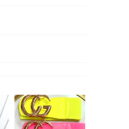
dir
Añadir
la
a la
a de
lista de
eos
deseos