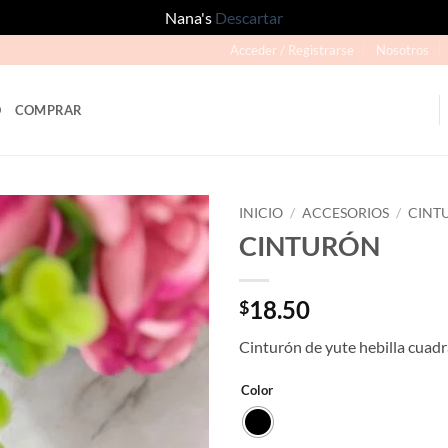
Nana's
Descartar
Acceder / Registrarse
Nosotros
O
COMPRAR
INICIO
/
ACCESORIOS
/
CINT
CINTURÓN
Añadir
a la
lista
18.50
$
de
deseos
Cinturón de yute hebilla cuad
Color