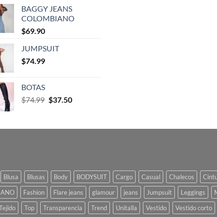
BAGGY JEANS
COLOMBIANO
$
69.90
JUMPSUIT
$
74.99
BOTAS
$
74.99
$
37.50
Blusa
Blusas
Body
BODYSUIT
Cargo
Casual
Chalecos
Cint
IANO
Fashion
Flare jeans
glamour
jeans
Jumpsuit
Leggings
Tejido
Top
Transparencia
Trend
Unitalla
Vestido
Vestido corto