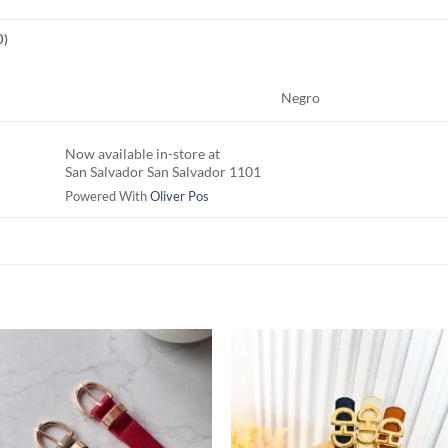
0)
Negro
Now available in-store at
San Salvador San Salvador 1101
Powered With
Oliver Pos
S
Añadir
Aña
a la
a 
lista de
list
deseos
des