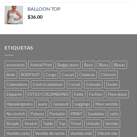
BALLOON TOP
$
36.00
ETIQUETAS
accesorios
Animal Print
Baggy jeans
Basic
Blusa
Blusas
Body
BODYSUIT
Cargo
Casual
Chalecos
Cinturon
Colombiano
Control abdomen
Corset
Cómodo
Denim
Elegante
ESTILO COLOMBIANO
Falda
Fashion
Flare jeans
Hipoalergénico
jeans
Jumpsuit
Leggings
Maxi vestido
No stretch
Palazzo
Pantalón
PRINT
Sandalias
satin
Straple
Stretch
Tejido
Top
Trend
Unitalla
Vestido
Vestido corto
Vestido de noche
Vestido midi
Vibrant miu