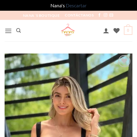
Nana's
Descartar
NANA´S BOUTIQUE
CONTÁCTANOS
0
Añadir
a la
lista
de
deseos