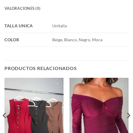
VALORACIONES (0)
TALLA UNICA
Unitalla
COLOR
Beige, Blanco, Negro, Moca
PRODUCTOS RELACIONADOS
Añadir
Añadir
a la
a la
lista de
lista de
deseos
deseos