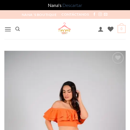
Nana's
Descartar
NANA´S BOUTIQUE
CONTÁCTANOS
0
Añadir
a la
lista
de
deseos