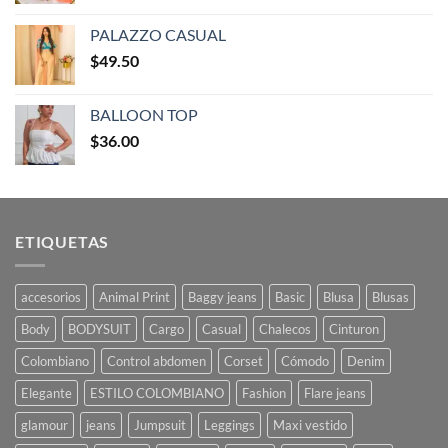
PALAZZO CASUAL
$
49.50
BALLOON TOP
$
36.00
ETIQUETAS
accesorios
Animal Print
Baggy jeans
Basic
Blusa
Blusas
Body
BODYSUIT
Cargo
Casual
Chalecos
Cinturon
Colombiano
Control abdomen
Corset
Cómodo
Denim
Elegante
ESTILO COLOMBIANO
Fashion
Flare jeans
glamour
jeans
Jumpsuit
Leggings
Maxi vestido