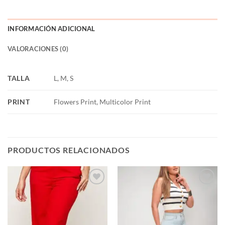
INFORMACIÓN ADICIONAL
VALORACIONES (0)
TALLA
L, M, S
PRINT
Flowers Print, Multicolor Print
PRODUCTOS RELACIONADOS
Añadir
Añadir
a la
a la
lista de
lista de
deseos
deseos