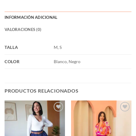
INFORMACIÓN ADICIONAL
VALORACIONES (0)
TALLA
M, S
COLOR
Blanco, Negro
PRODUCTOS RELACIONADOS
Añadir
Añadir
a la
a la
lista de
lista de
deseos
deseos