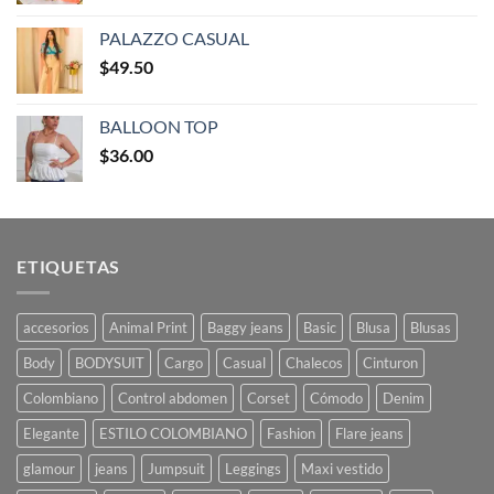
PALAZZO CASUAL
$
49.50
BALLOON TOP
$
36.00
ETIQUETAS
accesorios
Animal Print
Baggy jeans
Basic
Blusa
Blusas
Body
BODYSUIT
Cargo
Casual
Chalecos
Cinturon
Colombiano
Control abdomen
Corset
Cómodo
Denim
Elegante
ESTILO COLOMBIANO
Fashion
Flare jeans
glamour
jeans
Jumpsuit
Leggings
Maxi vestido