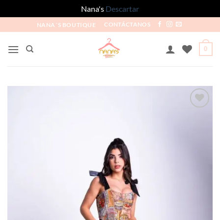
Nana's
Descartar
NANA´S BOUTIQUE
CONTÁCTANOS
0
Añadir
a la
lista
de
deseos