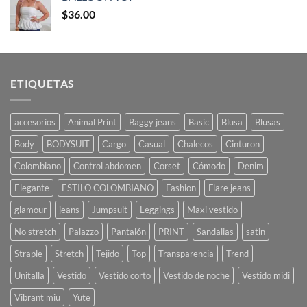
$
36.00
ETIQUETAS
accesorios
Animal Print
Baggy jeans
Basic
Blusa
Blusas
Body
BODYSUIT
Cargo
Casual
Chalecos
Cinturon
Colombiano
Control abdomen
Corset
Cómodo
Denim
Elegante
ESTILO COLOMBIANO
Fashion
Flare jeans
glamour
jeans
Jumpsuit
Leggings
Maxi vestido
No stretch
Palazzo
Pantalón
PRINT
Sandalias
satin
Straple
Stretch
Tejido
Top
Transparencia
Trend
Unitalla
Vestido
Vestido corto
Vestido de noche
Vestido midi
Vibrant miu
Yute