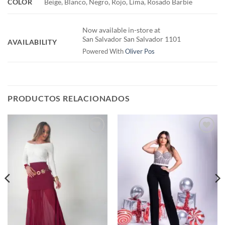
COLOR
Beige, Blanco, Negro, Rojo, Lima, Rosado Barbie
Now available in-store at
San Salvador San Salvador 1101
AVAILABILITY
Powered With
Oliver Pos
PRODUCTOS RELACIONADOS
Añadir
Añadir
a la
a la
lista de
lista de
deseos
deseos