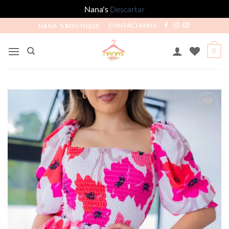
Nana's
Descartar
NANA´S BOUTIQUE
CONTÁCTANOS
0
Añadir
a la
lista
de
deseos