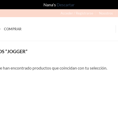
Nana's
Descartar
Acceder / Registrarse
Nosotros
O
COMPRAR
S “JOGGER”
e han encontrado productos que coincidan con tu selección.