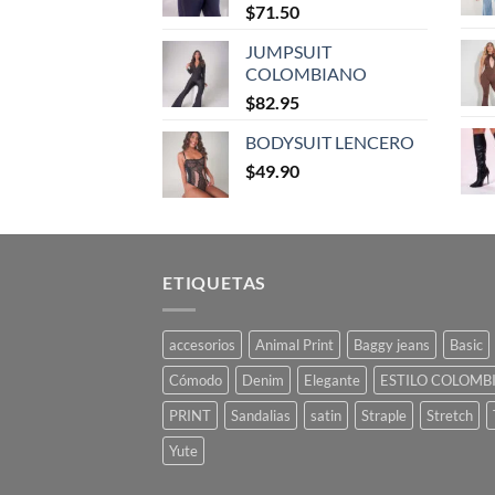
$
71.50
JUMPSUIT
COLOMBIANO
$
82.95
BODYSUIT LENCERO
$
49.90
ETIQUETAS
accesorios
Animal Print
Baggy jeans
Basic
Cómodo
Denim
Elegante
ESTILO COLOMB
PRINT
Sandalias
satin
Straple
Stretch
Yute