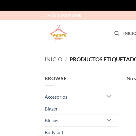
NANA´S BOUTIQUE
INICI
INICIO
/
PRODUCTOS ETIQUETADO
BROWSE
No s
Accesorios
Blazer
Blusas
Bodysuit