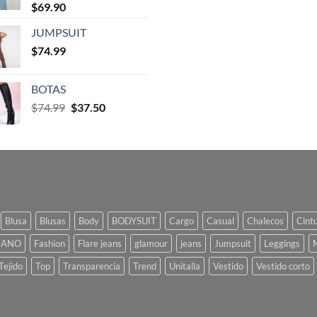
$
69.90
JUMPSUIT
$
74.99
BOTAS
$
74.99
$
37.50
Blusa
Blusas
Body
BODYSUIT
Cargo
Casual
Chalecos
Cint
IANO
Fashion
Flare jeans
glamour
jeans
Jumpsuit
Leggings
Tejido
Top
Transparencia
Trend
Unitalla
Vestido
Vestido corto