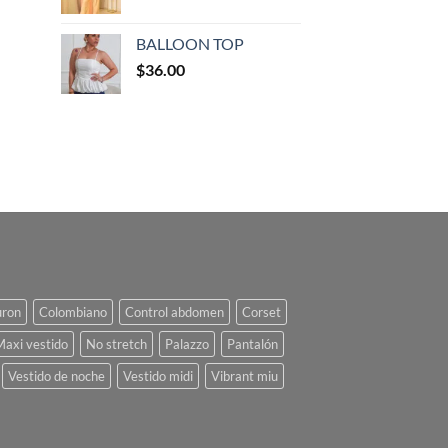
BALLOON TOP
$
36.00
uron
Colombiano
Control abdomen
Corset
Maxi vestido
No stretch
Palazzo
Pantalón
Vestido de noche
Vestido midi
Vibrant miu