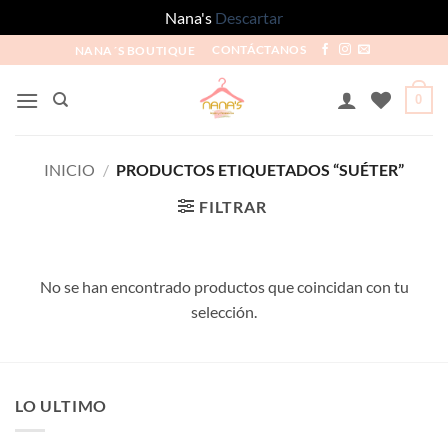
Nana's
Descartar
NANA´S BOUTIQUE
CONTÁCTANOS
0
INICIO
/
PRODUCTOS ETIQUETADOS “SUÉTER”
FILTRAR
No se han encontrado productos que coincidan con tu
selección.
LO ULTIMO