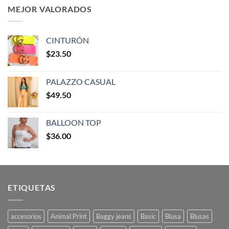
MEJOR VALORADOS
CINTURÓN
$
23.50
PALAZZO CASUAL
$
49.50
BALLOON TOP
$
36.00
ETIQUETAS
accesorios
Animal Print
Baggy jeans
Basic
Blusa
Blusas