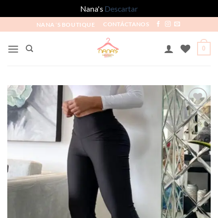
Nana's
Descartar
NANA´S BOUTIQUE
CONTÁCTANOS
0
Añadir
a la
lista
de
deseos