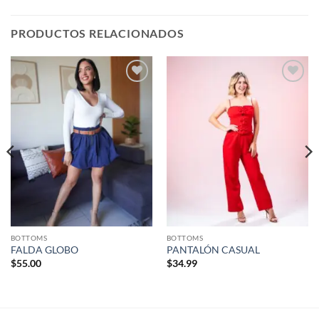
PRODUCTOS RELACIONADOS
Añadir
Añadir
a la
a la
lista de
lista de
deseos
deseos
BOTTOMS
BOTTOMS
FALDA GLOBO
PANTALÓN CASUAL
$
55.00
$
34.99