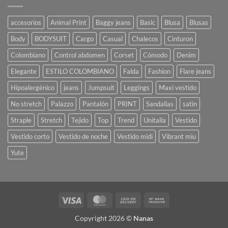
accesorios
Animal Print
Baggy jeans
Basic
Blusa
Blusas
Body
BODYSUIT
Cargo
Casual
Chalecos
Cinturon
Colombiano
Control abdomen
Corset
Cómodo
Denim
Elegante
ESTILO COLOMBIANO
Falda
Fashion
Flare jeans
Hipoalergénico
jeans
Jumpsuit
Leggings
Maxi vestido
No stretch
Palazzo
Pantalón
PRINT
Sandalias
satin
Straple
Stretch
Tejido
Top
Trend
Unitalla
Vestido
Vestido corto
Vestido de noche
Vestido midi
Vibrant miu
Yute
Copyright 2026 ©
Nanas